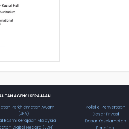
AUTAN AGENSI KERAJAAN
batan Perkhidmatan Awam
Polisi e-Penyertaan
(JPA)
Dasar Privasi
al Rasmi Kerajaan Malaysia
Dasar Keselamatan
atan Digital Negara (JDN)
Penafian