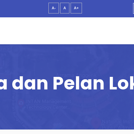
A-
A
A+
a dan Pelan Lo