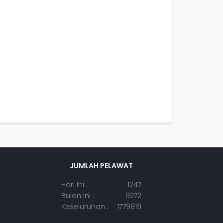
JUMLAH PELAWAT
Hari Ini :
1247
Bulan Ini :
9272
Keseluruhan :
1779819