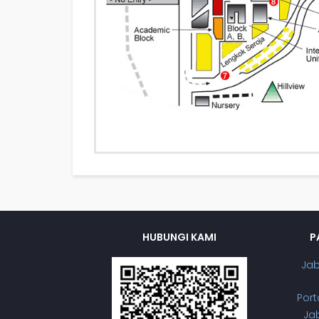
HUBUNGI KAMI
P
Ja
Port
Jab