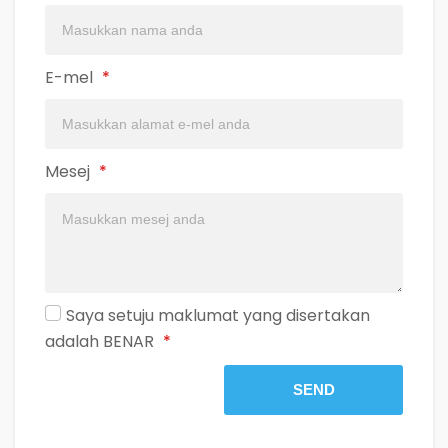
E-mel
*
Mesej
*
Terms and conditions
Saya setuju maklumat yang disertakan
adalah BENAR
*
SEND