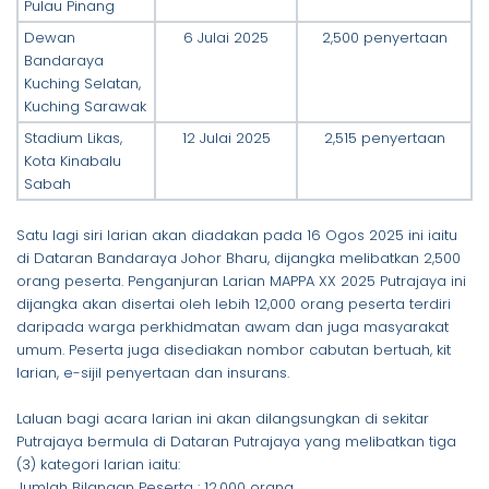
Pulau Pinang
Dewan
6 Julai 2025
2,500 penyertaan
Bandaraya
Kuching Selatan,
Kuching Sarawak
Stadium Likas,
12 Julai 2025
2,515 penyertaan
Kota Kinabalu
Sabah
Satu lagi siri larian akan diadakan pada 16 Ogos 2025 ini iaitu
di Dataran Bandaraya Johor Bharu, dijangka melibatkan 2,500
orang peserta. Penganjuran Larian MAPPA XX 2025 Putrajaya ini
dijangka akan disertai oleh lebih 12,000 orang peserta terdiri
daripada warga perkhidmatan awam dan juga masyarakat
umum. Peserta juga disediakan nombor cabutan bertuah, kit
larian, e-sijil penyertaan dan insurans.
Laluan bagi acara larian ini akan dilangsungkan di sekitar
Putrajaya bermula di Dataran Putrajaya yang melibatkan tiga
(3) kategori larian iaitu:
Jumlah Bilangan Peserta : 12,000 orang