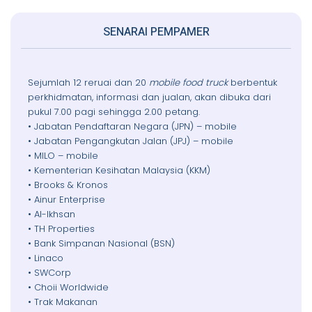
SENARAI PEMPAMER
Sejumlah 12 reruai dan 20
mobile food truck
berbentuk
perkhidmatan, informasi dan jualan, akan dibuka dari
pukul 7.00 pagi sehingga 2.00 petang.
• Jabatan Pendaftaran Negara (JPN) – mobile
• Jabatan Pengangkutan Jalan (JPJ) – mobile
• MILO – mobile
• Kementerian Kesihatan Malaysia (KKM)
• Brooks & Kronos
• Ainur Enterprise
• Al-Ikhsan
• TH Properties
• Bank Simpanan Nasional (BSN)
• Linaco
• SWCorp
• Choii Worldwide
• Trak Makanan