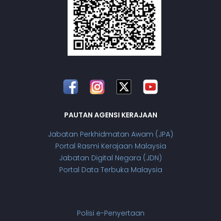
PAUTAN AGENSI KERAJAAN
Jabatan Perkhidmatan Awam (JPA)
Portal Rasmi Kerajaan Malaysia
Jabatan Digital Negara (JDN)
Portal Data Terbuka Malaysia
Polisi e-Penyertaan