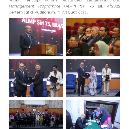
Majlis Penutup Kursus
Advanced Leadership and
Management Programme
(ALMP) Siri 75 BIL. 4/2022
bertempat di Auditorium, INTAN Bukit Kiara.