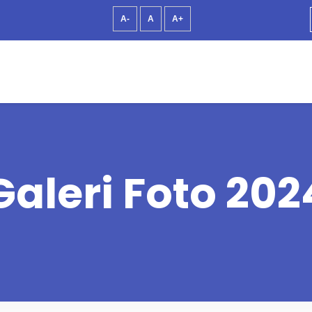
A-
A
A+
Galeri Foto 202