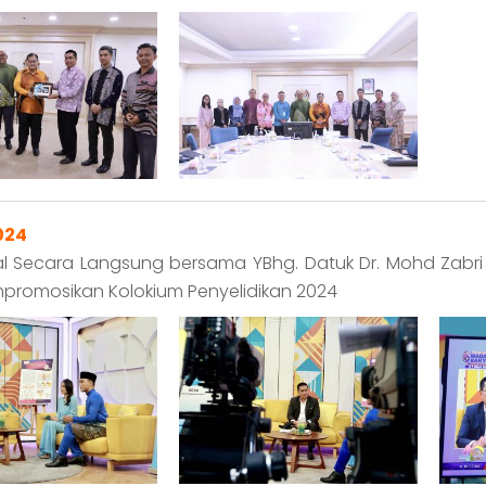
024
 Secara Langsung bersama YBhg. Datuk Dr. Mohd Zabri B
promosikan Kolokium Penyelidikan 2024