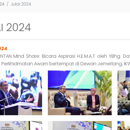
024
Julai 2024
I 2024
024
NTAN Mind Share: Bicara Aspirasi H.E.M.A.T oleh YBhg. D
 Perkhidmatan Awam bertempat di Dewan Jemerlang, IK